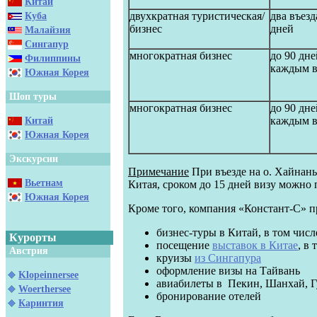
Китай
двухкратная туристическая/
два въезд
Куба
бизнес
дней
Малайзия
Сингапур
многократная бизнес
до 90 дне
Филиппины
каждым в
Южная Корея
Шоп туры
многократная бизнес
до 90 дне
каждым в
Китай
Южная Корея
Экскурсии
Примечание
При въезде на о. Хайнан
Вьетнам
Китая, сроком до 15 дней визу можно
Южная Корея
Кроме того, компания «Констант-С» п
бизнес-туры в Китай, в том чис
Курорты
посещение
выставок в Китае
, в
Австрия
круизы
из Сингапура
оформление визы на Тайвань
Klopeinnersee
авиабилеты в Пекин, Шанхай, Гу
Woerthersee
бронирование отелей
Каринтия