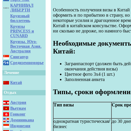
КАРНИВАЛ
Особенность получения визы в Китай з
ЛИБЕРТИ
оформить и по прибытию в страну, но 
Круизный
некоторые усилия и драгоценное врем
бюллетень
Китай в китайском консульстве. Офо
Круизы
ни сколько не дороже, но намного быс
PRINCESS и
CUNARD
Круизы. Юго-
Необходимые документы
Восточная Азия.
Китай:
Австралия
Сингапур
Средиземноморье
Загранпаспорт (должен быть дей
окончания действия визы)
Лечение
Цветное фото 3х4 (1 шт.)
Заполненная анкета
Китай
Типы, сроки оформления
Отдых
Австрия
Тип визы
Срок пр
Вьетнам
Гонконг
Доминикана
однократная туристическая
/
до 30 дне
Индонезия
бизнес