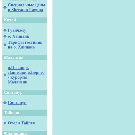
Специальные цены
в Sheraton Laguna
Китай
Гуанчжоу
о. Хайнань
Тарифы гостиниц
на о. Хайнань
Малайзия
о.Пенанг,о.
Лангкави,о.Борнео
- курорты
Малайзии
Сингапур
Сингапур
Тайвань
Отели Тайпея
Филиппины