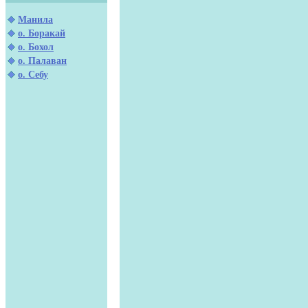
Манила
о. Боракай
о. Бохол
о. Палаван
о. Себу