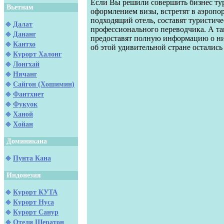
Если Вы решили совершить бизнес тур
Вьетнам
оформлением визы, встретят в аэропор
подходящий отель, составят туристич
Далат
профессионального переводчика. А та
Дананг
предоставят полную информацию о них
Кантхо
об этой удивительной стране осталис
Курорт Халонг
Лонгхай
Нячанг
Сайгон (Хошимин)
Фантхиет
Фукуок
Ханой
Хойан
Доминикана
Пунта Кана
Индонезия
Курорт КУТА
Курорт Нуса
Курорт Санур
Отели Шератон