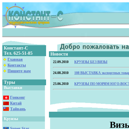
Констант-С
Тел. 625-51-85
Новости
Главная
22.09.2010
КРУИЗЫ БЕЗ ВИЗЫ
Контакты
Пишите нам
24.08.2010
108 ВЫСТАВКА экспортных тов
Туры
23.06.2010
КРУИЗЫ ПО МОРЯМ ЮГО-ВОС
Выставки
Гонконг
Китай
Тайвань
Круизы
Визы
Super Star